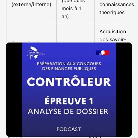
(quelques
(externe/interne)
connaissances
mois à 1
théoriques
an)
Acquisition
des savoir-
Formation à
12 mois
faire
l’ENFiP
techniques et
pratiques
Quels sont les débouchés et
perspectives de carrière pour
un contrôleur des finances
publiques ?
Dans la fonction publique, le métier de contrôleur
des finances publiques est un excellent point