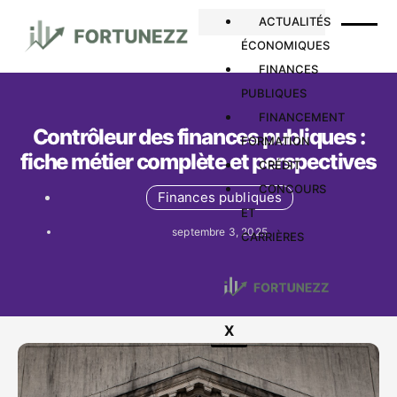
ACTUALITÉS
ÉCONOMIQUES
FINANCES
PUBLIQUES
FINANCEMENT
Contrôleur des finances publiques :
FORMATION
fiche métier complète et perspectives
CRÉDIT
CONCOURS
Finances publiques
ET
septembre 3, 2025
CARRIÈRES
X