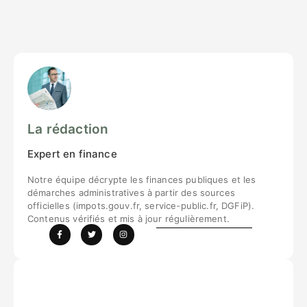
La rédaction
Expert en finance
Notre équipe décrypte les finances publiques et les
démarches administratives à partir des sources
officielles (impots.gouv.fr, service-public.fr, DGFiP).
Contenus vérifiés et mis à jour régulièrement.
F
T
I
a
w
n
c
i
s
e
t
t
b
t
a
o
e
g
o
r
r
k
a
-
m
f